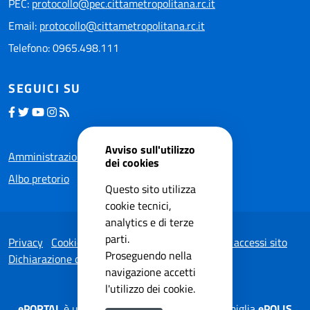
PEC:
protocollo@pec.cittametropolitana.rc.it
Email:
protocollo@cittametropolitana.rc.it
Telefono: 0965.498.111
SEGUICI SU
Avviso sull'utilizzo
Amministrazione trasparente
dei cookies
Albo pretorio
Questo sito utilizza
cookie tecnici,
analytics e di terze
parti.
Privacy
Cookie Policy
Note legali
Statistiche accessi sito
Proseguendo nella
Dichiarazione di accessibilità
navigazione accetti
l'utilizzo dei cookie.
ePORTAL
è una soluzione applicativa della famiglia
ePOLIS