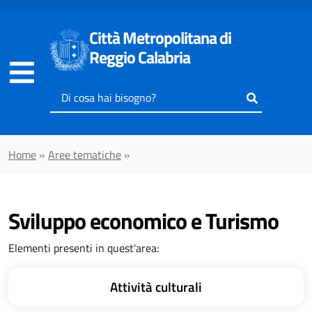
Vai al contenuto principale
Città Metropolitana di
Reggio Calabria
Inserisci
il
testo
da
Home
»
Aree tematiche
»
cercare
Sviluppo economico e Turismo
Elementi presenti in quest'area:
Attività culturali