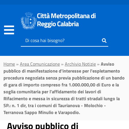
Vai al contenuto principale
Città Metropolitana di
Reggio Calabria
Inserisci
il
testo
da
Home
»
Area Comunicazione
»
Archivio Notizie
»
Avviso
cercare
pubblico di manifestazione d'interesse per l'espletamento
procedura negoziata senza previa pubblicazione di un bando
di gara di importo compreso fra 1.000.000,00 di Euro e la
soglia comunitaria per l'affidamento dei lavori di
Rifacimento e messa in sicurezza di tratti stradali lungo la
SP.: n. 1 dir, tra i comuni di Taurianova - Molochio -
Terranova Sappo Minulio e Varapodio.
Avviso pubblico di