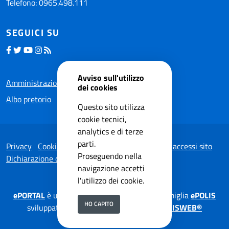
Telefono: 0965.498.111
SEGUICI SU
Avviso sull'utilizzo
Amministrazione trasparente
dei cookies
Albo pretorio
Questo sito utilizza
cookie tecnici,
analytics e di terze
parti.
Privacy
Cookie Policy
Note legali
Statistiche accessi sito
Proseguendo nella
Dichiarazione di accessibilità
navigazione accetti
l'utilizzo dei cookie.
ePORTAL
è una soluzione applicativa della famiglia
ePOLIS
HO CAPITO
sviluppata da
ISWEB S.p.A.
su tecnologia
ISWEB®