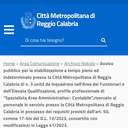
Vai al contenuto principale
Città Metropolitana di
Reggio Calabria
Inserisci
il
testo
da
Home
»
Area Comunicazione
»
Archivio Notizie
»
Avviso
cercare
pubblico per la stabilizzazione a tempo pieno ed
indeterminato presso la Città Metropolitana di Reggio
Calabria di n. 3 unità da inquadrare nell’Area dei Funzionari e
dell’Elevata Qualificazione, profilo professionale di
“Specialista Area Amministrativo- Contabile”,riservato al
personale in servizio presso la Città Metropolitana di Reggio
Calabria in possesso dei requisiti previsti dall’art. 50,
comma 17-bis del D.L. 13/2023, convertito con
modificazioni in Legge 41/2023.