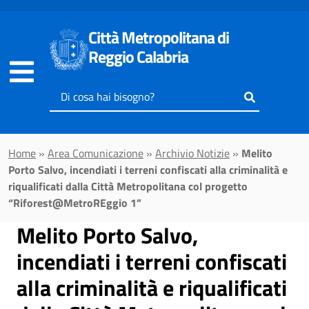
Vai al contenuto principale
Città Metropolitana di
Reggio Calabria
Inserisci
il
testo
da
Home
»
Area Comunicazione
»
Archivio Notizie
»
Melito
cercare
Porto Salvo, incendiati i terreni confiscati alla criminalità e
riqualificati dalla Città Metropolitana col progetto
“Riforest@MetroREggio 1”
Melito Porto Salvo,
incendiati i terreni confiscati
alla criminalità e riqualificati