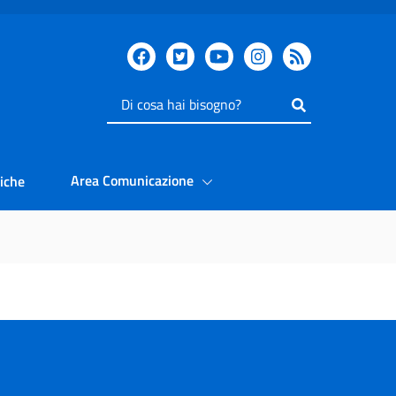
Inserisci
il
testo
da
Area Comunicazione
iche
cercare