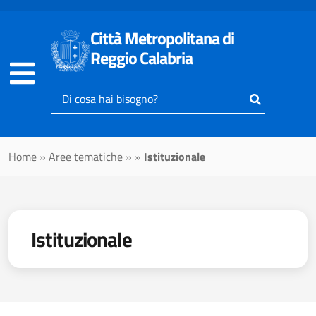
Vai al contenuto principale
Città Metropolitana di
Reggio Calabria
Inserisci
il
testo
da
Home
»
Aree tematiche
»
»
Istituzionale
cercare
Istituzionale