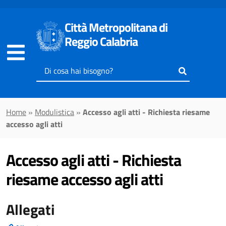
Vai al contenuto principale
Città Metropolitana di
Reggio Calabria
Inserisci
il
testo
da
Home
»
Modulistica
»
Accesso agli atti - Richiesta riesame
cercare
accesso agli atti
Accesso agli atti - Richiesta
riesame accesso agli atti
Allegati