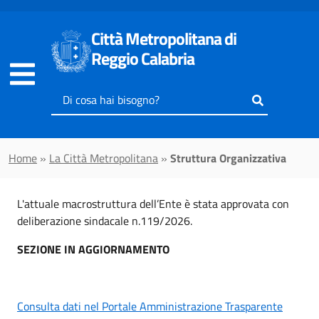
Vai al contenuto principale
Città Metropolitana di
Reggio Calabria
Inserisci
il
testo
da
Home
»
La Città Metropolitana
»
Struttura Organizzativa
cercare
L'attuale macrostruttura dell’Ente è stata approvata con
deliberazione sindacale n.119/2026.
SEZIONE IN AGGIORNAMENTO
Consulta dati nel Portale Amministrazione Trasparente