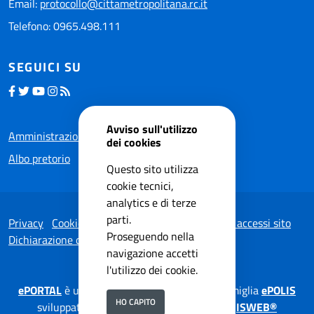
Email:
protocollo@cittametropolitana.rc.it
Telefono: 0965.498.111
SEGUICI SU
Avviso sull'utilizzo
Amministrazione trasparente
dei cookies
Albo pretorio
Questo sito utilizza
cookie tecnici,
analytics e di terze
parti.
Privacy
Cookie Policy
Note legali
Statistiche accessi sito
Proseguendo nella
Dichiarazione di accessibilità
navigazione accetti
l'utilizzo dei cookie.
ePORTAL
è una soluzione applicativa della famiglia
ePOLIS
HO CAPITO
sviluppata da
ISWEB S.p.A.
su tecnologia
ISWEB®