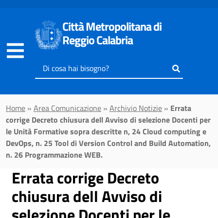
Vai al contenuto principale
Città Metropolitana di
Reggio Calabria
Inserisci
il
testo
da
Home
»
Area Comunicazione
»
Archivio Notizie
»
Errata
cercare
corrige Decreto chiusura dell Avviso di selezione Docenti per
le Unità Formative sopra descritte n, 24 Cloud computing e
DevOps, n. 25 Tool di Version Control and Build Automation,
n. 26 Programmazione WEB.
Errata corrige Decreto
chiusura dell Avviso di
selezione Docenti per le