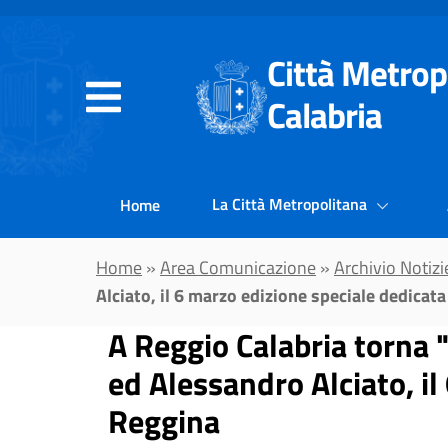
Vai al contenuto principale
Città Metrop
Calabria
La Città Metropolitana
Home
Home
»
Area Comunicazione
»
Archivio Notizi
Alciato, il 6 marzo edizione speciale dedicata
A Reggio Calabria torna "
ed Alessandro Alciato, il
Reggina