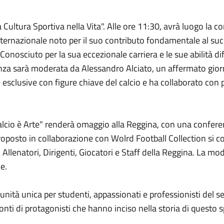
Cultura Sportiva nella Vita". Alle ore 11:30, avrà luogo la co
internazionale noto per il suo contributo fondamentale al su
 Conosciuto per la sua eccezionale carriera e le sue abilità d
enza sarà moderata da Alessandro Alciato, un affermato giornal
te esclusive con figure chiave del calcio e ha collaborato co
alcio è Arte" renderà omaggio alla Reggina, con una conferen
 proposto in collaborazione con Wolrd Football Collection si c
, Allenatori, Dirigenti, Giocatori e Staff della Reggina. La 
le.
tà unica per studenti, appassionati e professionisti del sett
conti di protagonisti che hanno inciso nella storia di questo s