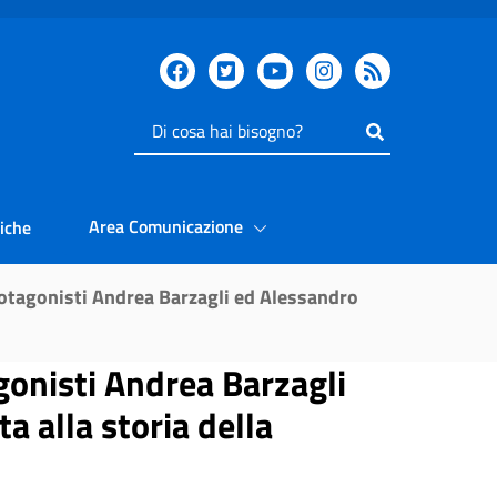
Inserisci
il
testo
da
Area Comunicazione
iche
cercare
protagonisti Andrea Barzagli ed Alessandro
agonisti Andrea Barzagli
a alla storia della