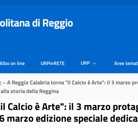
olitana di Reggio
URP
Albo on line
URPinRETE
Aree temat
e
»
A Reggio Calabria torna "il Calcio è Arte": il 3 marzo 
 alla storia della Reggina
il Calcio è Arte": il 3 marzo prot
 6 marzo edizione speciale dedicat