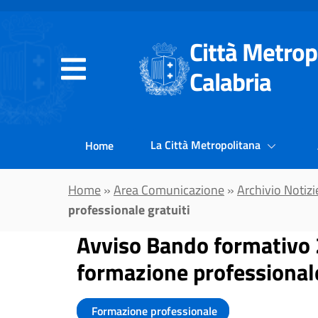
Vai al contenuto principale
Città Metrop
Calabria
La Città Metropolitana
Home
Home
»
Area Comunicazione
»
Archivio Notizi
professionale gratuiti
Avviso Bando formativo 2
formazione professionale
Formazione professionale