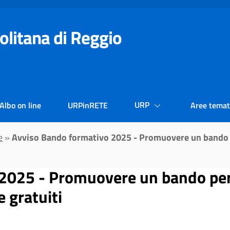
olitana di Reggio
URP
Albo on line
URPinRETE
Aree temat
e
»
Avviso Bando formativo 2025 - Promuovere un bando pe
025 - Promuovere un bando per l'
 gratuiti