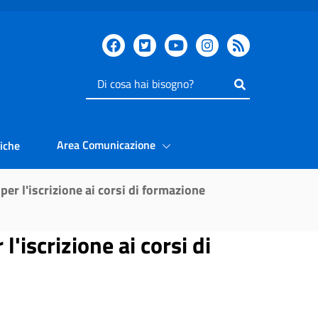
Inserisci
il
testo
da
Area Comunicazione
iche
cercare
r l'iscrizione ai corsi di formazione
iscrizione ai corsi di