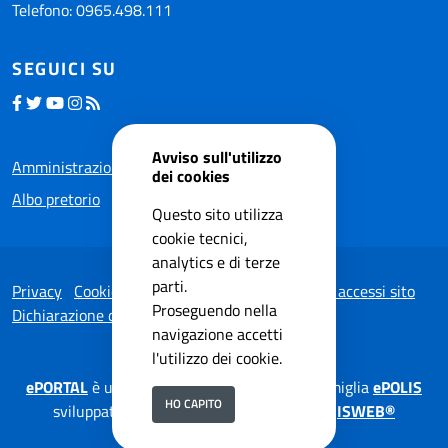
Telefono: 0965.498.111
SEGUICI SU
Avviso sull'utilizzo
Amministrazione trasparente
dei cookies
Albo pretorio
Questo sito utilizza
cookie tecnici,
analytics e di terze
parti.
Privacy
Cookie Policy
Note legali
Statistiche accessi sito
Proseguendo nella
Dichiarazione di accessibilità
navigazione accetti
l'utilizzo dei cookie.
ePORTAL
è una soluzione applicativa della famiglia
ePOLIS
HO CAPITO
sviluppata da
ISWEB S.p.A.
su tecnologia
ISWEB®