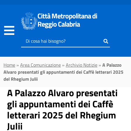
Vai al contenuto principale
Città Metropolitana di
Reggio Calabria
Inserisci
il
testo
da
Home
»
Area Comunicazione
»
Archivio Notizie
»
A Palazzo
cercare
Alvaro presentati gli appuntamenti dei Caffè letterari 2025
del Rhegium Julii
A Palazzo Alvaro presentati
gli appuntamenti dei Caffè
letterari 2025 del Rhegium
Julii