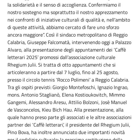
la solidarietà e il senso di accoglienza. Confermiamo il
nostro sostegno ma soprattutto il nostro apprezzamento
nei confronti di iniziative culturali di qualità e, nell'ambito
di queste attività, abbiamo cercato di fare uno sforzo
ancora maggiore”. Così il sindaco metropolitano di Reggio
Calabria, Giuseppe Falcomatà, intervenendo oggi a Palazzo
Alvaro, alla presentazione degli appuntamenti dei ‘Caffè
letterari 2025’ promossi dall’associazione culturale
Rhegium Julii. Si tratta di otto appuntamenti che si
articoleranno a partire dal 7 luglio, fino al 25 agosto,
presso il circolo tennis ‘Rocco Polimeni’ a Reggio Calabria.
Tra gli ospiti previsti: Giorgio Montefoschi, Ignazio Ingrao,
mons. Antonio Staglianò, Elena Kostioukovitch, Mimmo
Gangemi, Alessandro Aresu, Attilio Bolzoni, Josè Manuel
de Vasconcelos, Kieu Bich Hau. Alla presentazione, alla
quale hanno preso parte gli associati e le altre associazioni
partner dei ‘Caffè letterari’, il presidente del Rhegium Julii,
Pino Bova, ha inoltre annunciato due importanti novità
per il sodalizio culturale: la prossima costituzione della