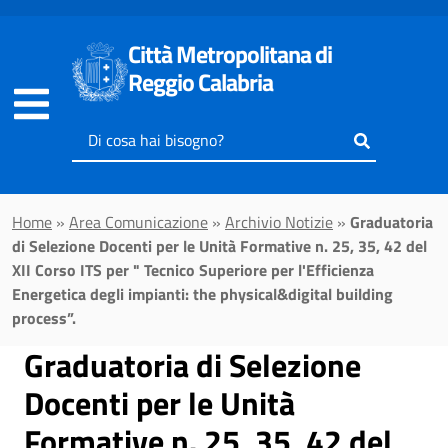
Vai al contenuto principale
Città Metropolitana di
Reggio Calabria
Inserisci
il
testo
da
Home
»
Area Comunicazione
»
Archivio Notizie
»
Graduatoria
cercare
di Selezione Docenti per le Unità Formative n. 25, 35, 42 del
XII Corso ITS per " Tecnico Superiore per l'Efficienza
Energetica degli impianti: the physical&digital building
process”.
Graduatoria di Selezione
Docenti per le Unità
Formative n. 25, 35, 42 del