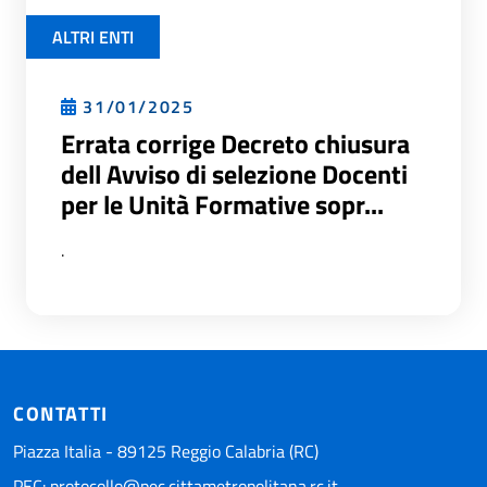
ALTRI ENTI
31/01/2025
Errata corrige Decreto chiusura
dell Avviso di selezione Docenti
per le Unità Formative sopr...
.
CONTATTI
Piazza Italia - 89125 Reggio Calabria (RC)
PEC:
protocollo@pec.cittametropolitana.rc.it