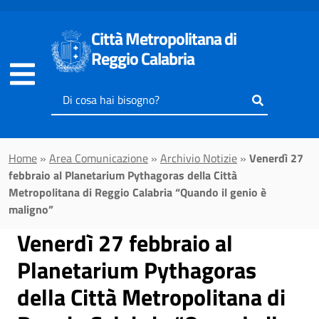
Vai al contenuto principale
Città Metropolitana di
Reggio Calabria
Inserisci
il
testo
da
Home
»
Area Comunicazione
»
Archivio Notizie
»
Venerdì 27
cercare
febbraio al Planetarium Pythagoras della Città
Metropolitana di Reggio Calabria “Quando il genio è
maligno”
Venerdì 27 febbraio al
Planetarium Pythagoras
della Città Metropolitana di