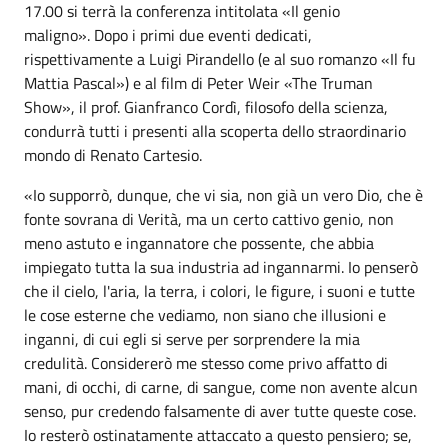
17.00 si terrà la conferenza intitolata «Il genio
maligno». Dopo i primi due eventi dedicati,
rispettivamente a Luigi Pirandello (e al suo romanzo «Il fu
Mattia Pascal») e al film di Peter Weir «The Truman
Show», il prof. Gianfranco Cordì, filosofo della scienza,
condurrà tutti i presenti alla scoperta dello straordinario
mondo di Renato Cartesio.
«Io supporrò, dunque, che vi sia, non già un vero Dio, che è
fonte sovrana di Verità, ma un certo cattivo genio, non
meno astuto e ingannatore che possente, che abbia
impiegato tutta la sua industria ad ingannarmi. Io penserò
che il cielo, l'aria, la terra, i colori, le figure, i suoni e tutte
le cose esterne che vediamo, non siano che illusioni e
inganni, di cui egli si serve per sorprendere la mia
credulità. Considererò me stesso come privo affatto di
mani, di occhi, di carne, di sangue, come non avente alcun
senso, pur credendo falsamente di aver tutte queste cose.
Io resterò ostinatamente attaccato a questo pensiero; se,