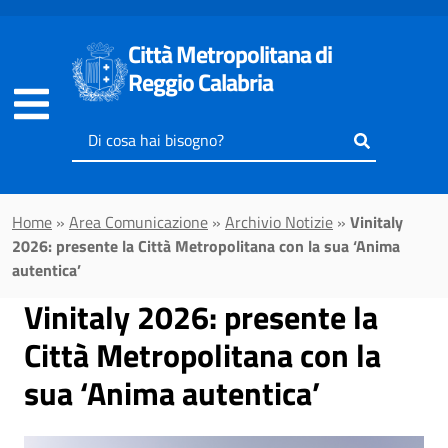
Vai al contenuto principale
Città Metropolitana di
Reggio Calabria
Inserisci
il
testo
da
Home
»
Area Comunicazione
»
Archivio Notizie
»
Vinitaly
cercare
2026: presente la Città Metropolitana con la sua ‘Anima
autentica’
Vinitaly 2026: presente la
Città Metropolitana con la
sua ‘Anima autentica’