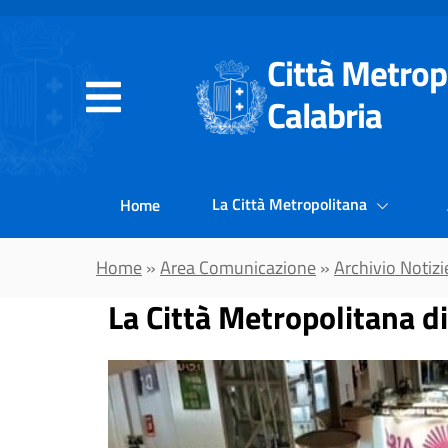
Vai al contenuto principale
Città Metrop
Calabria
La Città Metropolitana
Home
Home
»
Area Comunicazione
»
Archivio Notizi
La Città Metropolitana d