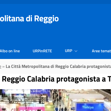
olitana di Reggio
URP
Albo on line
URPinRETE
Aree temat
e
»
La Città Metropolitana di Reggio Calabria protagonis
i Reggio Calabria protagonista a