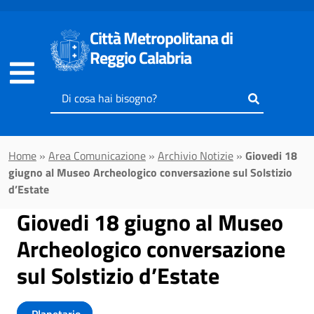
Vai al contenuto principale
Città Metropolitana di
Reggio Calabria
Inserisci
il
testo
da
Home
»
Area Comunicazione
»
Archivio Notizie
»
Giovedi 18
cercare
giugno al Museo Archeologico conversazione sul Solstizio
d’Estate
Giovedi 18 giugno al Museo
Archeologico conversazione
sul Solstizio d’Estate