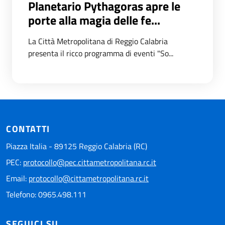
Planetario Pythagoras apre le
porte alla magia delle fe...
La Città Metropolitana di Reggio Calabria
presenta il ricco programma di eventi "So...
CONTATTI
Piazza Italia - 89125 Reggio Calabria (RC)
PEC:
protocollo@pec.cittametropolitana.rc.it
Email:
protocollo@cittametropolitana.rc.it
Telefono: 0965.498.111
SEGUICI SU