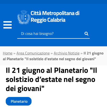
Vai al contenuto principale
Città Metropolitana di
Reggio Calabria
Inserisci
il
testo
da
Home
»
Area Comunicazione
»
Archivio Notizie
»
Il 21 giugno
cercare
al Planetario "Il solstizio d’estate nel segno dei giovani"
Il 21 giugno al Planetario "Il
solstizio d’estate nel segno
dei giovani"
Planetario