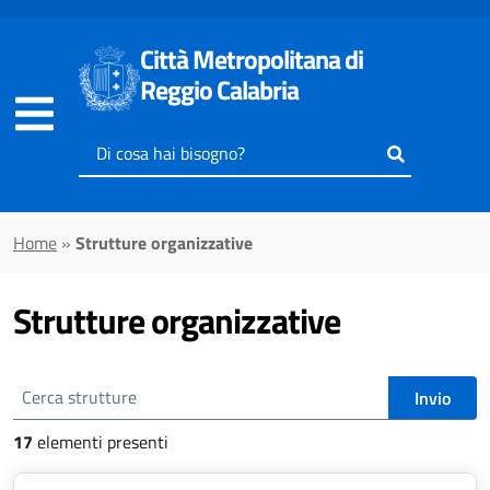
Vai al contenuto principale
Città Metropolitana di
Reggio Calabria
Inserisci
il
testo
da
Home
»
Strutture organizzative
cercare
Strutture organizzative
Cerca strutture
Invio
17
elementi presenti