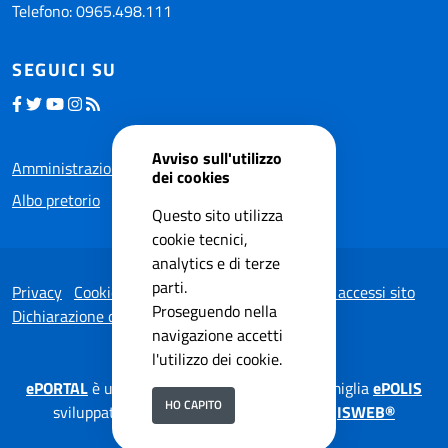
Telefono: 0965.498.111
SEGUICI SU
Avviso sull'utilizzo
Amministrazione trasparente
dei cookies
Albo pretorio
Questo sito utilizza
cookie tecnici,
analytics e di terze
parti.
Privacy
Cookie Policy
Note legali
Statistiche accessi sito
Proseguendo nella
Dichiarazione di accessibilità
navigazione accetti
l'utilizzo dei cookie.
ePORTAL
è una soluzione applicativa della famiglia
ePOLIS
HO CAPITO
sviluppata da
ISWEB S.p.A.
su tecnologia
ISWEB®