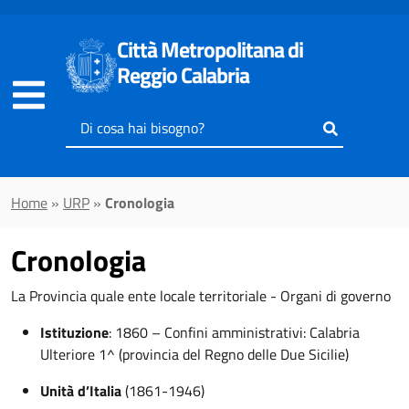
Vai al contenuto principale
Città Metropolitana di
Reggio Calabria
Inserisci
il
testo
da
Home
»
URP
»
Cronologia
cercare
Cronologia
La Provincia quale ente locale territoriale - Organi di governo
Istituzione
: 1860 – Confini amministrativi: Calabria
Ulteriore 1^ (provincia del Regno delle Due Sicilie)
Unità d’Italia
(1861-1946)